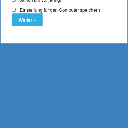
Einstellung für den Computer speichern
SC Liquid Strong
Tabak
Enthält 19% MwSt.
(
595,00
€
/ 1 Liter Inhalt: 0.010 Liter)
zzgl.
Versand
Dieses Produkt ist derzeit ausverkauft und nicht
verfügbar.