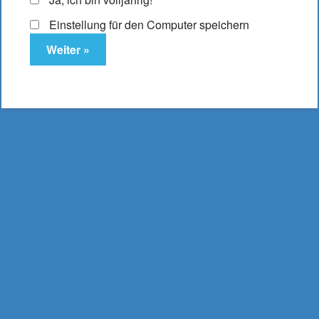
Einstellung für den Computer speichern
SC Liquid Vanille
Enthält 19% MwSt.
(
595,00
€
/ 1 Liter Inhalt: 0.010 Liter)
zzgl.
Versand
Dieses Produkt ist derzeit ausverkauft und nicht
verfügbar.