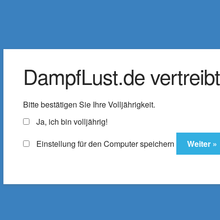
DampfLust.de
Zur
Zum
Navigation
Inhalt
Der Shop für E-Zigaretten & Liquids
springen
springen
DampfLust.de vertreibt 
Liquids
e-Zigarette
E-Zi
Bitte bestätigen Sie Ihre Volljährigkeit.
Zubehör
% SALE
ELFX Pro C
Ja, ich bin volljährig!
Einstellung für den Computer speichern
Startseite
EZEE Depot Pod-System
EZEE Depot Pod