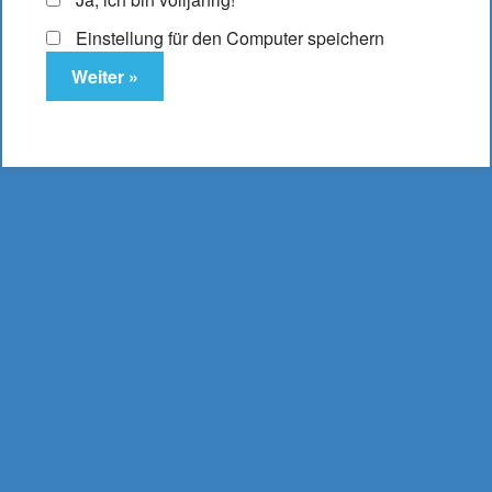
Einstellung für den Computer speichern
DampfLust.de
E-Zigaretten & Liquids
- aus Bielefeld -
0521 16 204 17
mail@dampflust.de
Preise inkl. MwSt. und zzgl. Versand und Portokosten |
Kostenloser Versand ab 49,95 €
Bestellwert, bei
Lieferung innerhalb Deutschlands.
Produkte