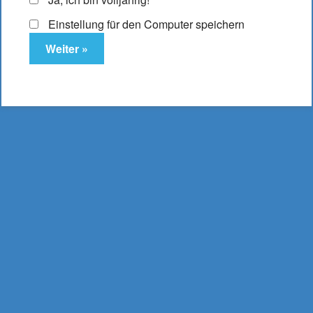
Einstellung für den Computer speichern
KangerTech Subox
Mini CL Verdampfer
schwarz
19,95
€