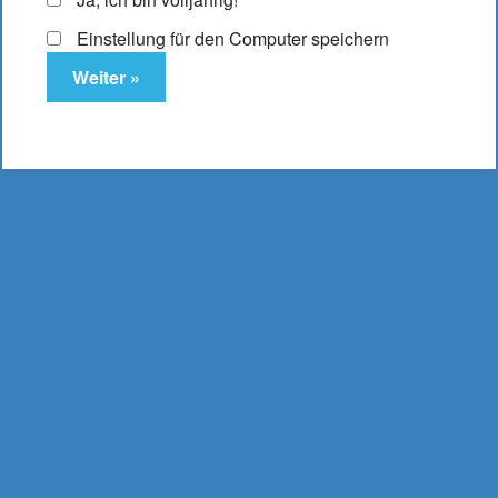
Einstellung für den Computer speichern
Innocigs Green Angry
Limetten Liquid 3mg
6,95
€
Enthält 19% MwSt.
(
695,00
€
/ Liter Inhalt: 0.010 Liter)
zzgl.
Versand
1 x 10ml InnoCigs Liquid Green Angry Limetten 3mg
Nicht vorrätig