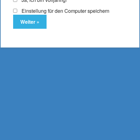
Einstellung für den Computer speichern
Elfbar ELFA Pods
Strawberry Ice
10,95
€
Enthält 19% MwSt.
(
2.737,50
€
/ Liter Inhalt: 0,004 Liter)
zzgl.
Versand
Lieferzeit: ca. 2-3 Werktage
Lieferumfang: 2 Elfa Pods Strawberry Ice