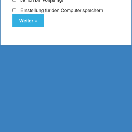
Einstellung für den Computer speichern
Elfbar ELFA Pod
Peach Ice
10,95
€
Enthält 19% MwSt.
(
2.737,50
€
/ Liter Inhalt: 0,004 Liter)
zzgl.
Versand
Lieferzeit: ca. 2-3 Werktage
Lieferumfang: 2 Stück/Packung Elfbar ELFA Pods