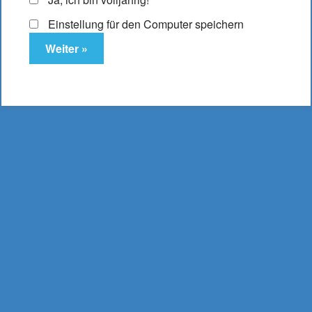
Einstellung für den Computer speichern
Elfbar ELFA Pod
Blueberry
10,95
€
Enthält 19% MwSt.
(
2.737,50
€
/ Liter Inhalt: 0,004 Liter)
zzgl.
Versand