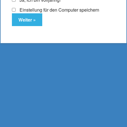
Es befinden sich keine Produkte im Warenkorb.
Einstellung für den Computer speichern
DampfLust.de
E-Zigaretten & Liquids
- aus Bielefeld -
0521 16 204 17
mail@dampflust.de
Preise inkl. MwSt. und zzgl. Versand und Portokosten |
Kostenloser Versand ab 49,95 €
Bestellwert, bei
Lieferung innerhalb Deutschlands.