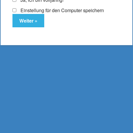
Einstellung für den Computer speichern
Elfbar ELFA Pod Strawberry Grape
10,95
€
Enthält 19% MwSt.
(
2.737,50
€
/ Liter Inhalt: 0,004 Liter)
zzgl.
Versand
Lieferzeit: ca. 2-3 Werktage