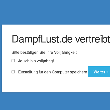
DampfLust.de
Zur
Zum
Navigation
Inhalt
Der Shop für E-Zigaretten & Liquids
springen
springen
DampfLust.de vertreibt 
Liquids
e-Zigarette
E-Zi
Bitte bestätigen Sie Ihre Volljährigkeit.
Zubehör
% SALE
ELFX Pro C
Ja, ich bin volljährig!
Einstellung für den Computer speichern
Startseite
Produkte verschlagwortet mit „R
Razz