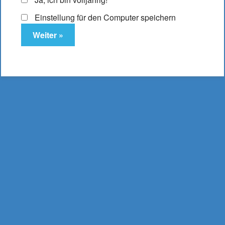
Einstellung für den Computer speichern
Elfbar ELFA Pods Pineapple Acai
10,95
€
Enthält 19% MwSt.
(
2.737,50
€
/ Liter Inhalt: 0,004 Liter)
zzgl.
Versand
Lieferzeit: ca. 2-3 Werktage
In den Warenkorb