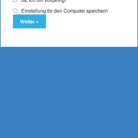
Es befinden sich keine Produkte im Warenkorb.
Einstellung für den Computer speichern
DampfLust.de
E-Zigaretten & Liquids
- aus Bielefeld -
0521 16 204 17
mail@dampflust.de
Preise inkl. MwSt. und zzgl. Versand und Portokosten |
Kostenloser Versand ab 49,95 €
Bestellwert, bei
Lieferung innerhalb Deutschlands.