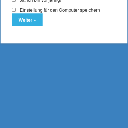
Einstellung für den Computer speichern
Elfbar ELFA Leer-Pod 1,1 Ohm
7,95
€
Enthält 19% MwSt.
zzgl.
Versand
Lieferzeit: ca. 2-3 Werktage
In den Warenkorb