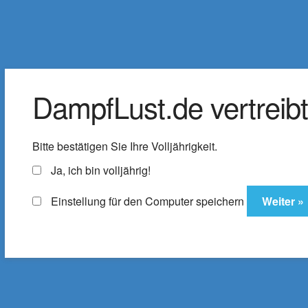
DampfLust.de
Zur
Zum
Navigation
Inhalt
Der Shop für E-Zigaretten & Liquids
springen
springen
DampfLust.de vertreibt 
Liquids
e-Zigarette
E-Zi
Bitte bestätigen Sie Ihre Volljährigkeit.
Zubehör
% SALE
ELFX Pro C
Ja, ich bin volljährig!
Einstellung für den Computer speichern
Startseite
Produkte verschlagwortet mit „
Joyetech eGo P