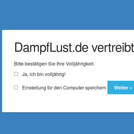
DampfLust.de
Zur
Zum
Navigation
Inhalt
Der Shop für E-Zigaretten & Liquids
springen
springen
DampfLust.de vertreibt 
Liquids
e-Zigarette
E-Zi
Bitte bestätigen Sie Ihre Volljährigkeit.
Zubehör
% SALE
ELFX Pro C
Ja, ich bin volljährig!
Einstellung für den Computer speichern
Startseite
Produkte verschlagwortet mit „H
Honigmelone