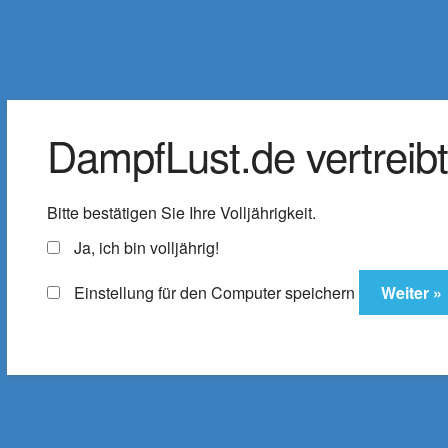
DampfLust.de
Zur
Zum
Navigation
Inhalt
Der Shop für E-Zigaretten & Liquids
springen
springen
DampfLust.de vertreibt 
Liquids
e-Zigarette
E-Zi
Bitte bestätigen Sie Ihre Volljährigkeit.
Zubehör
% SALE
ELFX Pro C
Ja, ich bin volljährig!
Einstellung für den Computer speichern
Startseite
Produkte verschlagwortet mit „Fr
Frozen Berries