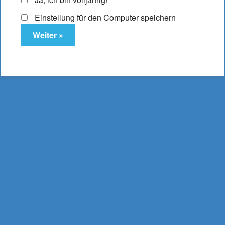
Einstellung für den Computer speichern
18650er Akku Samsung INR 25R 2500mAh
10,95
€
Enthält 19% MwSt.
zzgl.
Versand
Lieferzeit: ca. 2-3 Werktage
In den Warenkorb