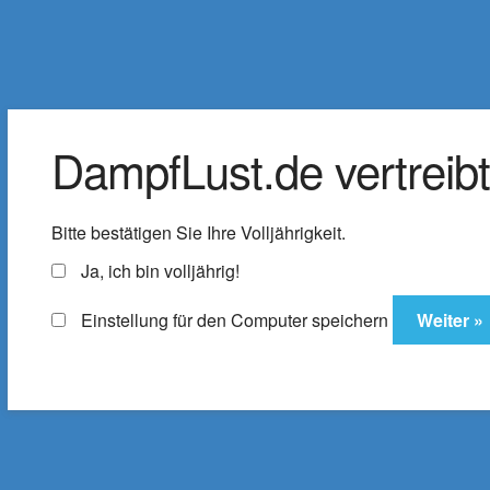
DampfLust.de
Zur
Zum
Navigation
Inhalt
Der Shop für E-Zigaretten & Liquids
springen
springen
DampfLust.de vertreibt 
Liquids
e-Zigarette
E-Zi
Bitte bestätigen Sie Ihre Volljährigkeit.
Zubehör
% SALE
ELFX Pro C
Ja, ich bin volljährig!
Einstellung für den Computer speichern
Startseite
Produkte verschlagwortet mit „Fe
Feige