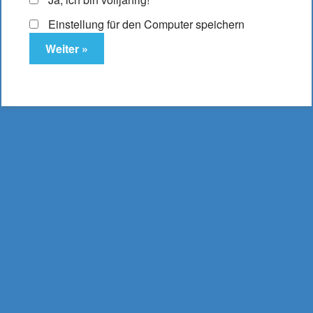
Einstellung für den Computer speichern
InnoCigs White Glacier Minze-Eukalyptus 6mg
6,95
€
Enthält 19% MwSt.
(
695,00
€
/ Liter Inhalt: 0.010 Liter)
zzgl.
Versand
Lieferzeit: ca. 2-3 Werktage
In den Warenkorb