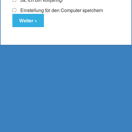
Es befinden sich keine Produkte im Warenkorb.
Einstellung für den Computer speichern
DampfLust.de
E-Zigaretten & Liquids
- aus Bielefeld -
0521 16 204 17
mail@dampflust.de
Preise inkl. MwSt. und zzgl. Versand und Portokosten |
Kostenloser Versand ab 49,95 €
Bestellwert, bei
Lieferung innerhalb Deutschlands.