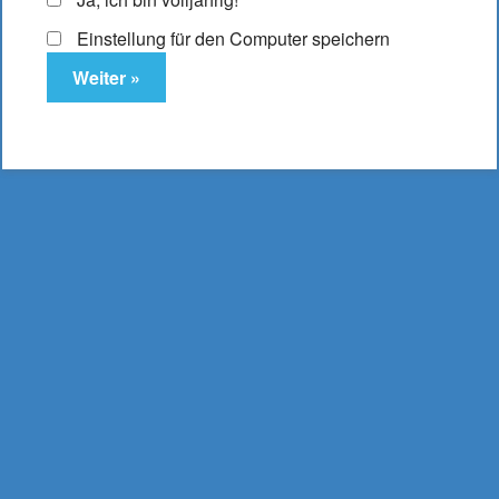
Es befinden sich keine Produkte im Warenkorb.
Einstellung für den Computer speichern
DampfLust.de
E-Zigaretten & Liquids
- aus Bielefeld -
0521 16 204 17
mail@dampflust.de
Preise inkl. MwSt. und zzgl. Versand und Portokosten |
Kostenloser Versand ab 49,95 €
Bestellwert, bei
Lieferung innerhalb Deutschlands.