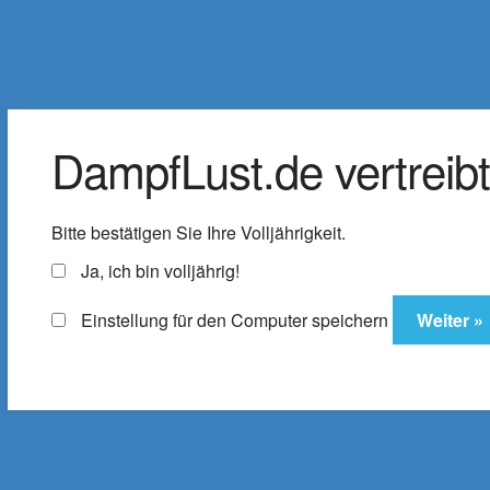
DampfLust.de
Zur
Zum
Navigation
Inhalt
Der Shop für E-Zigaretten & Liquids
springen
springen
DampfLust.de vertreibt 
Liquids
e-Zigarette
E-Zi
Bitte bestätigen Sie Ihre Volljährigkeit.
Zubehör
% SALE
ELFX Pro C
Ja, ich bin volljährig!
Einstellung für den Computer speichern
Startseite
Produkte verschlagwortet mit „C
Cranberry