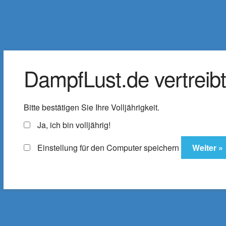
DampfLust.de
Zur
Zum
Navigation
Inhalt
Der Shop für E-Zigaretten & Liquids
springen
springen
DampfLust.de vertreibt 
Liquids
e-Zigarette
E-Zi
Bitte bestätigen Sie Ihre Volljährigkeit.
Zubehör
% SALE
ELFX Pro C
Ja, ich bin volljährig!
Einstellung für den Computer speichern
Startseite
Produkte verschlagwortet mit „C
Cotton Candy Ice