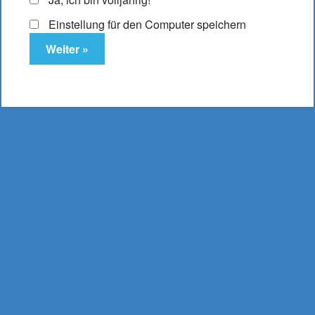
Es befinden sich keine Produkte im Warenkorb.
Einstellung für den Computer speichern
DampfLust.de
E-Zigaretten & Liquids
- aus Bielefeld -
0521 16 204 17
mail@dampflust.de
Preise inkl. MwSt. und zzgl. Versand und Portokosten |
Kostenloser Versand ab 49,95 €
Bestellwert, bei
Lieferung innerhalb Deutschlands.