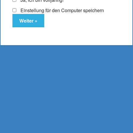
Es befinden sich keine Produkte im Warenkorb.
Einstellung für den Computer speichern
DampfLust.de
E-Zigaretten & Liquids
- aus Bielefeld -
0521 16 204 17
mail@dampflust.de
Preise inkl. MwSt. und zzgl. Versand und Portokosten |
Kostenloser Versand ab 49,95 €
Bestellwert, bei
Lieferung innerhalb Deutschlands.