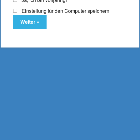
Einstellung für den Computer speichern
Elfbar ELFA Pod Blueberry Cotton Candy
10,95
€
Enthält 19% MwSt.
(
2.737,50
€
/ Liter Inhalt: 0,004 Liter)
zzgl.
Versand