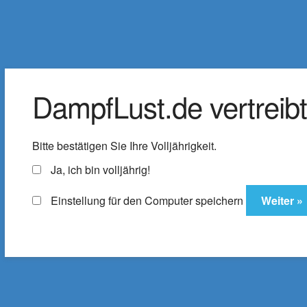
DampfLust.de
Zur
Zum
Navigation
Inhalt
Der Shop für E-Zigaretten & Liquids
springen
springen
DampfLust.de vertreibt 
Liquids
e-Zigarette
E-Zi
Bitte bestätigen Sie Ihre Volljährigkeit.
Zubehör
% SALE
ELFX Pro C
Ja, ich bin volljährig!
Einstellung für den Computer speichern
Startseite
Produkte verschlagwortet mit „Be
Berries