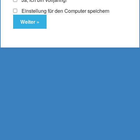
Einstellung für den Computer speichern
Elfbar ELFA Pod Banana
10,95
€
Enthält 19% MwSt.
(
2.737,50
€
/ Liter Inhalt: 0,004 Liter)
zzgl.
Versand
Lieferzeit: ca. 2-3 Werktage
In den Warenkorb