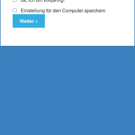
Einstellung für den Computer speichern
Aspire Nautilus Meshed Coil 0,7 Ohm Verdampferkopf
10,95
€
Enthält 19% MwSt.
zzgl.
Versand
Lieferzeit: ca. 2-3 Werktage
In den Warenkorb