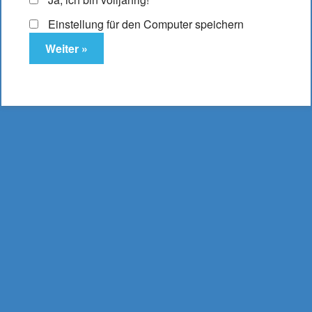
Einstellung für den Computer speichern
InnoCigs ECO Akku
5,95
€
Enthält 19% MwSt.
zzgl.
Versand
Lieferzeit: ca. 2-3 Werktage
In den Warenkorb